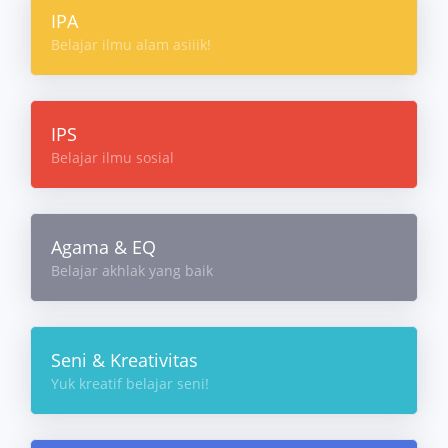
IPA
Belajar ilmu alam asiiik!
IPS
Belajar ilmu sosial
Agama & EQ
Belajar akhlak yang baik
Seni & Kreativitas
Yuk kreatif belajar seni!