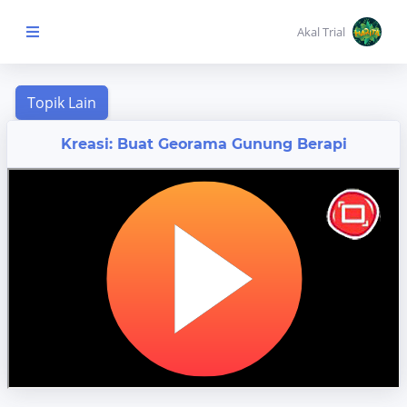
Akal Trial
Beranda Anak
Kreasi: Buat Georama Gunung Berapi
MENU
KONTEN
Topik
Pembelajaran
Aktivitas
Pembelajaran