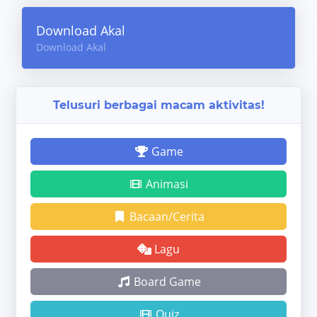
Download Akal
Download Akal
Telusuri berbagai macam aktivitas!
Game
Animasi
Bacaan/Cerita
Lagu
Board Game
Quiz