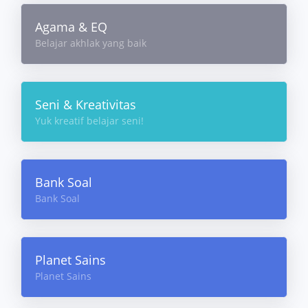
Agama & EQ
Belajar akhlak yang baik
Seni & Kreativitas
Yuk kreatif belajar seni!
Bank Soal
Bank Soal
Planet Sains
Planet Sains