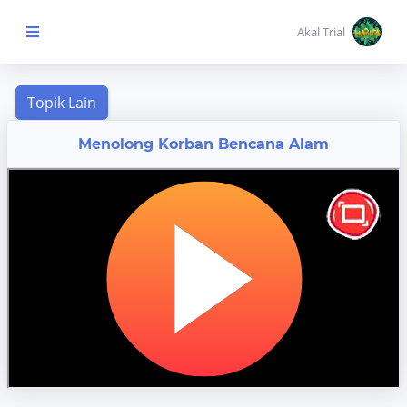
Akal Trial
Beranda Anak
Menolong Korban Bencana Alam
MENU
KONTEN
Topik
Pembelajaran
Aktivitas
Pembelajaran