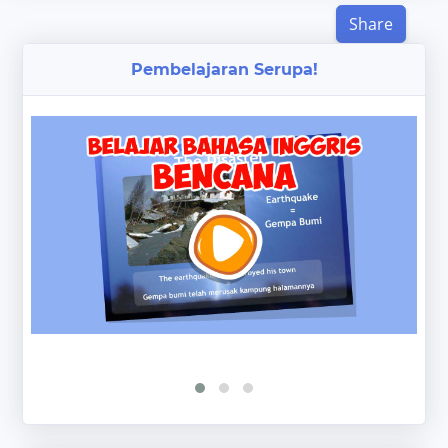
Share
Pembelajaran Serupa!
‹
›