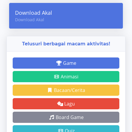
Download Akal
Download Akal
Telusuri berbagai macam aktivitas!
Game
Animasi
Bacaan/Cerita
Lagu
Board Game
Quiz