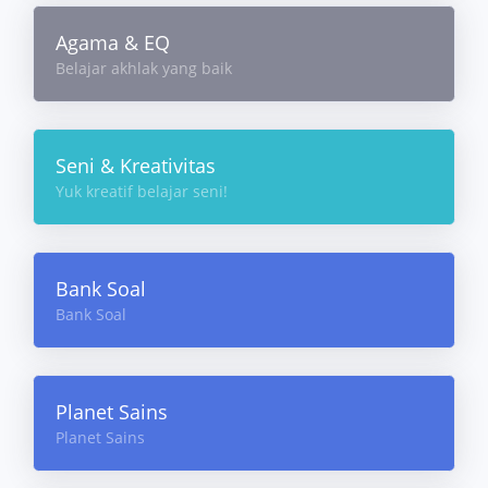
Agama & EQ
Belajar akhlak yang baik
Seni & Kreativitas
Yuk kreatif belajar seni!
Bank Soal
Bank Soal
Planet Sains
Planet Sains