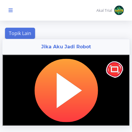
Akal Trial
Beranda Anak
Jika Aku Jadi Robot
MENU
KONTEN
Topik
Pembelajaran
Aktivitas
Pembelajaran