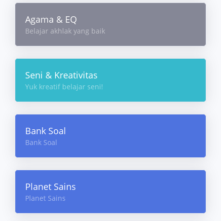
Agama & EQ
Belajar akhlak yang baik
Seni & Kreativitas
Yuk kreatif belajar seni!
Bank Soal
Bank Soal
Planet Sains
Planet Sains