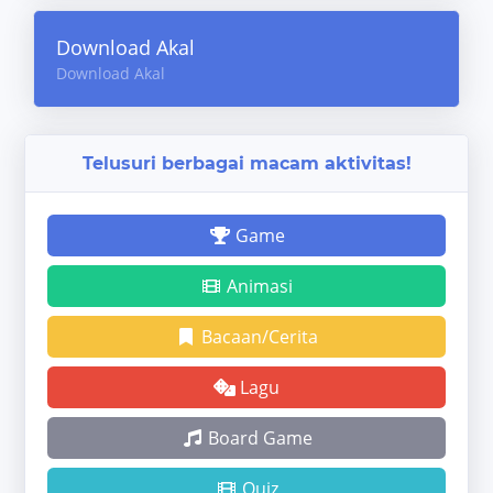
Download Akal
Download Akal
Telusuri berbagai macam aktivitas!
Game
Animasi
Bacaan/Cerita
Lagu
Board Game
Quiz