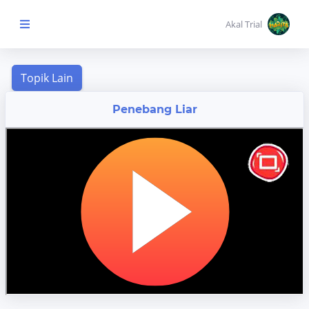
Akal Trial
Beranda Anak
Penebang Liar
MENU
KONTEN
Topik
Pembelajaran
Aktivitas
Pembelajaran