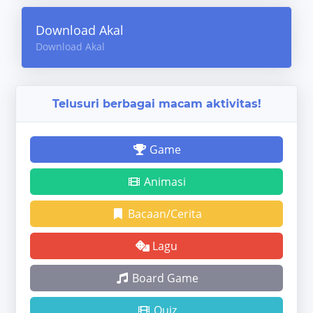
Download Akal
Download Akal
Telusuri berbagai macam aktivitas!
Game
Animasi
Bacaan/Cerita
Lagu
Board Game
Quiz