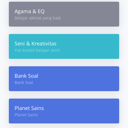
Agama & EQ
Belajar akhlak yang baik
Seni & Kreativitas
Yuk kreatif belajar seni!
Bank Soal
Bank Soal
Planet Sains
Planet Sains