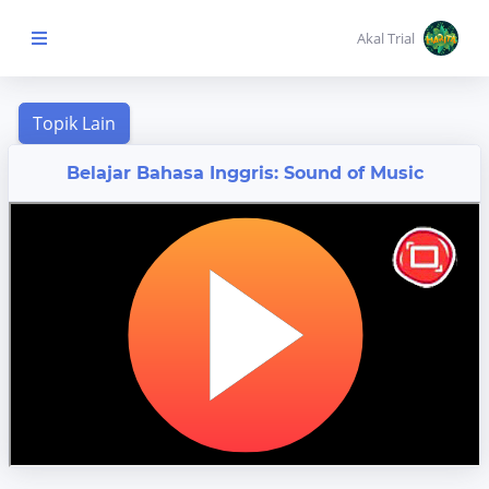
Akal Trial
Beranda Anak
Belajar Bahasa Inggris: Sound of Music
MENU
KONTEN
Topik
Pembelajaran
Aktivitas
Pembelajaran