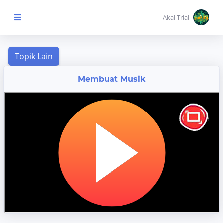
Akal Trial
Beranda Anak
Membuat Musik
MENU
KONTEN
Topik
Pembelajaran
Aktivitas
Pembelajaran