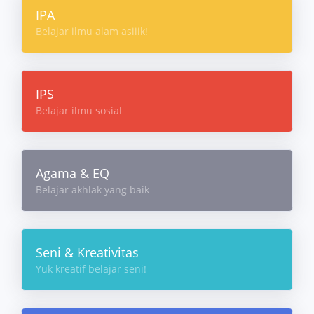
IPA
Belajar ilmu alam asiiik!
IPS
Belajar ilmu sosial
Agama & EQ
Belajar akhlak yang baik
Seni & Kreativitas
Yuk kreatif belajar seni!