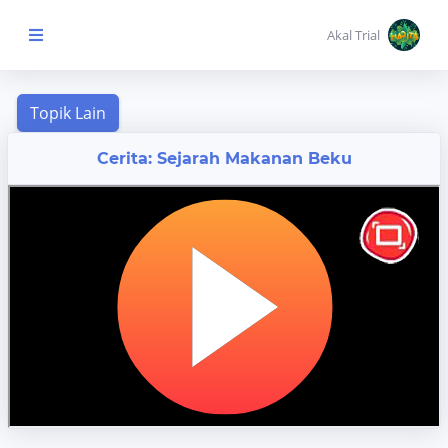
Akal Trial
Beranda Anak
Cerita: Sejarah Makanan Beku
MENU
KONTEN
Topik
Pembelajaran
Aktivitas
Pembelajaran