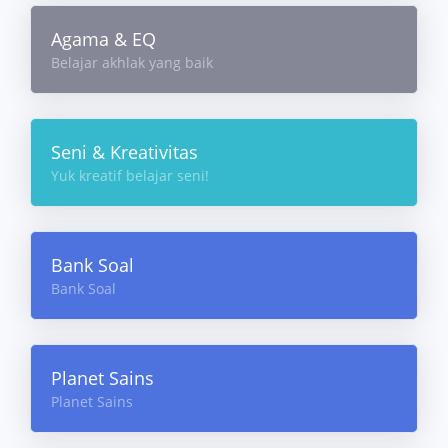
Agama & EQ
Belajar akhlak yang baik
Seni & Kreativitas
Yuk kreatif belajar seni!
Bank Soal
Bank Soal
Planet Sains
Planet Sains