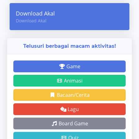
Download Akal
Download Akal
Telusuri berbagai macam aktivitas!
Game
Animasi
Bacaan/Cerita
Lagu
Board Game
Quiz