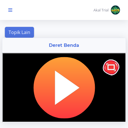
Akal Trial
Beranda Anak
Deret Benda
MENU
KONTEN
Topik
Pembelajaran
Aktivitas
Pembelajaran