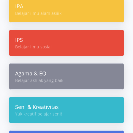
IPA
Belajar ilmu alam asiiik!
IPS
Belajar ilmu sosial
Agama & EQ
Belajar akhlak yang baik
Seni & Kreativitas
Yuk kreatif belajar seni!