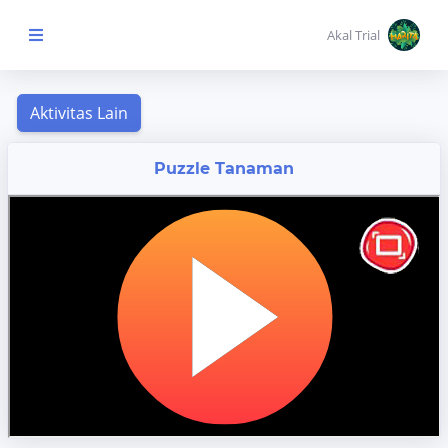
Akal Trial
Beranda Anak
MENU
Puzzle Tanaman
KONTEN
Topik
Pembelajaran
Aktivitas
Pembelajaran