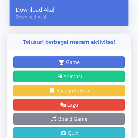
Download Akal
Download Akal
Telusuri berbagai macam aktivitas!
Game
Animasi
Bacaan/Cerita
Lagu
Board Game
Quiz