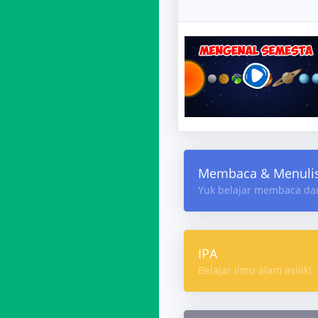
Membaca & Menuli
Yuk belajar membaca da
IPA
Belajar ilmu alam asiiik!