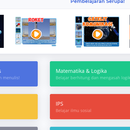
Pembelajaran Serupa!
s
Matematika & Logika
n menulis!
Belajar berhitung dan mengasah logik
IPS
Belajar ilmu sosial