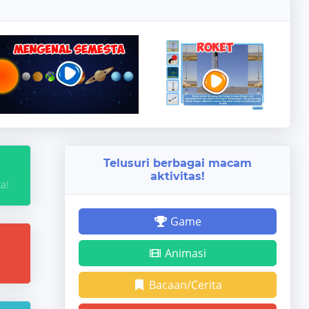
Telusuri berbagai macam
aktivitas!
a!
Game
Animasi
Bacaan/Cerita