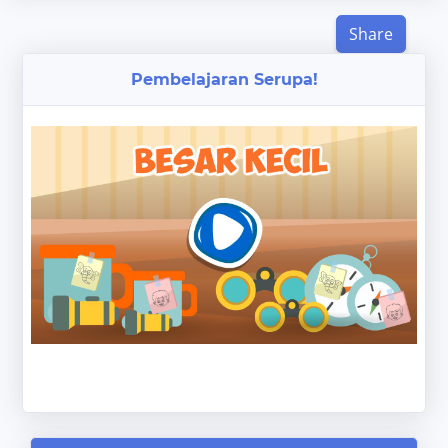
Share
Pembelajaran Serupa!
‹
›