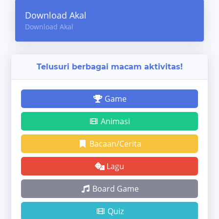
Download Akal
Download Akal
Telusuri berbagai macam aktivitas!
Game
Animasi
Bacaan/Cerita
Lagu
Board Game
Quiz