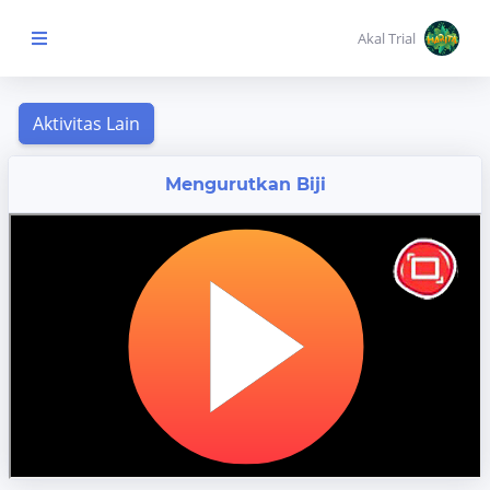
Akal Trial
Beranda Anak
MENU
Mengurutkan Biji
KONTEN
Topik
Pembelajaran
Aktivitas
Pembelajaran