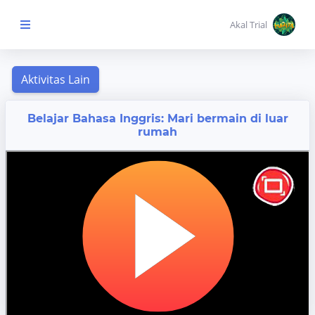
Akal Trial
Beranda Anak
MENU
Belajar Bahasa Inggris: Mari bermain di luar
KONTEN
rumah
Topik
Pembelajaran
Aktivitas
Pembelajaran