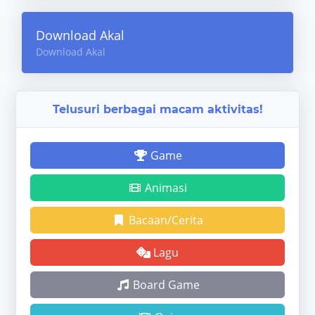
Download Akal
Download Akal
Telusuri berbagai macam aktivitas!
Game
Animasi
Bacaan/Cerita
Lagu
Board Game