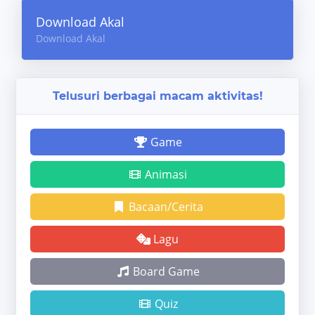
Download Akal
Download Akal
Telusuri berbagai macam aktivitas!
Game
Animasi
Bacaan/Cerita
Lagu
Board Game
Quiz