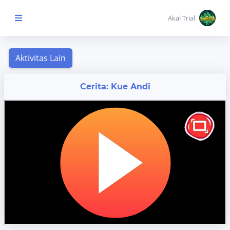
Akal Trial
Beranda Anak
MENU
Cerita: Kue Andi
KONTEN
Topik
Pembelajaran
Aktivitas
Pembelajaran