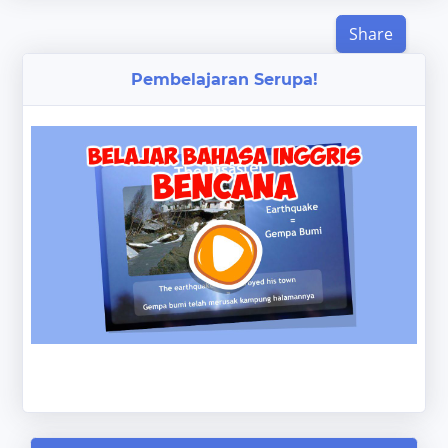
Share
Pembelajaran Serupa!
‹
›