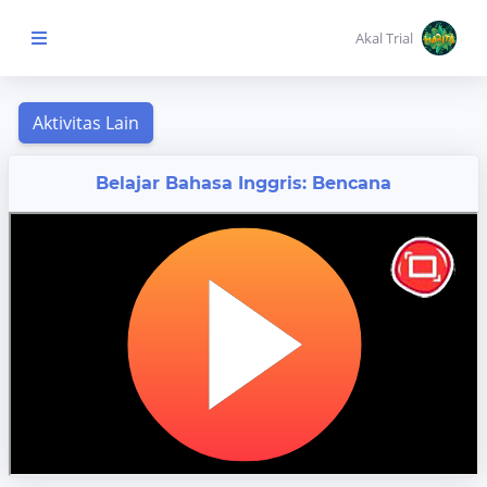
Akal Trial
Beranda Anak
MENU
Belajar Bahasa Inggris: Bencana
KONTEN
Topik
Pembelajaran
Aktivitas
Pembelajaran