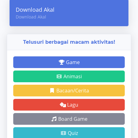
Download Akal
Download Akal
Telusuri berbagai macam aktivitas!
Game
Animasi
Bacaan/Cerita
Lagu
Board Game
Quiz