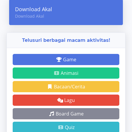
Download Akal
Download Akal
Telusuri berbagai macam aktivitas!
Game
Animasi
Bacaan/Cerita
Lagu
Board Game
Quiz