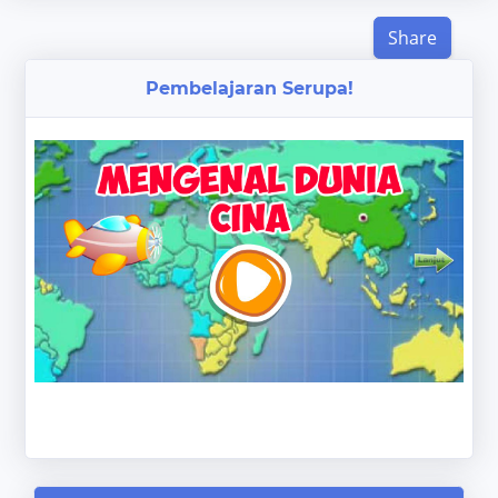
Share
Pembelajaran Serupa!
‹
›