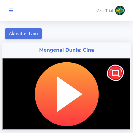
Akal Trial
Beranda Anak
MENU
Mengenal Dunia: Cina
KONTEN
Topik
Pembelajaran
Aktivitas
Pembelajaran