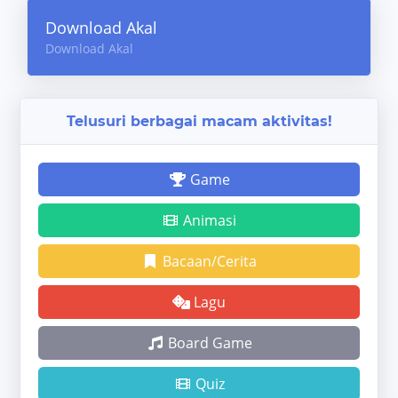
Download Akal
Download Akal
Telusuri berbagai macam aktivitas!
Game
Animasi
Bacaan/Cerita
Lagu
Board Game
Quiz