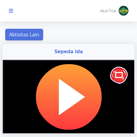
Akal Trial
Beranda Anak
MENU
Sepeda Ida
KONTEN
Topik
Pembelajaran
Aktivitas
Pembelajaran